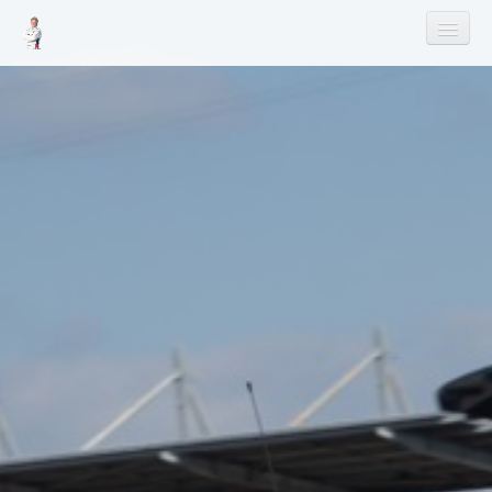
Startseite
News
Angebote
Shop
Warenkorb
Termine
Media